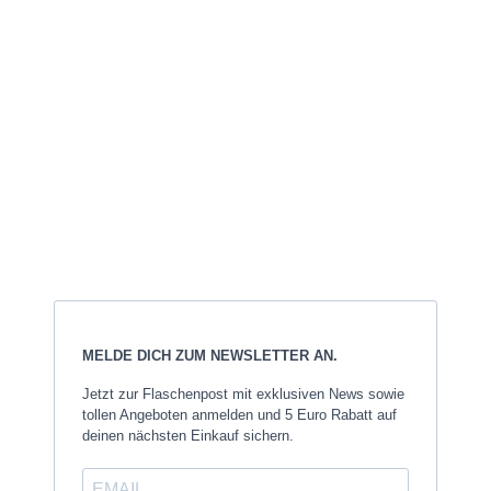
Danke für euer Vertrauen
Made in
Germany
Mit Liebe gestaltet
MELDE DICH ZUM NEWSLETTER AN.
Jetzt zur Flaschenpost mit exklusiven News sowie
tollen Angeboten anmelden und 5 Euro Rabatt auf
deinen nächsten Einkauf sichern.